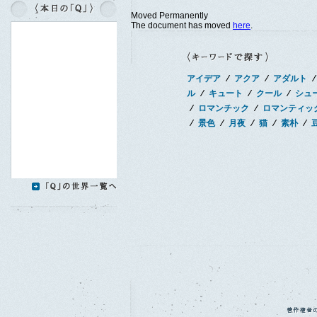
Moved Permanently
The document has moved
here
.
アイデア
∕
アクア
∕
アダルト
∕
ル
∕
キュート
∕
クール
∕
シュ
∕
ロマンチック
∕
ロマンティッ
∕
景色
∕
月夜
∕
猫
∕
素朴
∕