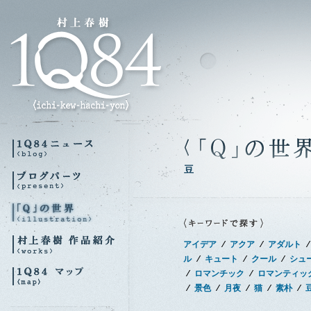
豆
アイデア
∕
アクア
∕
アダルト
∕
ル
∕
キュート
∕
クール
∕
シュ
∕
ロマンチック
∕
ロマンティッ
∕
景色
∕
月夜
∕
猫
∕
素朴
∕