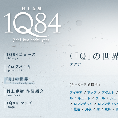
アクア
アイデア
∕
アクア
∕
アダルト
∕
ル
∕
キュート
∕
クール
∕
シュ
∕
ロマンチック
∕
ロマンティッ
∕
景色
∕
月夜
∕
猫
∕
素朴
∕