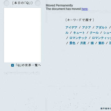
Moved Permanently
The document has moved
here
.
アイデア
∕
アクア
∕
アダルト
∕
ル
∕
キュート
∕
クール
∕
シュ
∕
ロマンチック
∕
ロマンティッ
∕
景色
∕
月夜
∕
猫
∕
素朴
∕